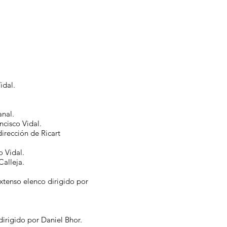
idal.
nal.
cisco Vidal.
ección de Ricart
 Vidal.
alleja.
tenso elenco dirigido por
rigido por Daniel Bhor.