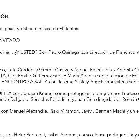
IÓN
Ignasi Vidal con música de Elefantes.
 INVITADO
xima... ¿Y USTED? Con Pedro Osinaga con dirección de Francisco V
ino, Lola Cardona,Gemma Cuervo y Miguel Palenzuela y Antonio Ca
A, Con Emilio Gutierrez caba y María Adanes con dirección de Fran
NCONTRÓ A SALLY, con Josema Yuste y Angels Gonyalons con dir
TA con Joaquín Kremel como protagonista dirigido por Francisco
o Delgado, Sonsoles Benedicto y Juan Gea dirigido por Román C
n Manuel Alexandre, Iñaki Miramón, Javivi, Carmen Machi y un ex
on Helio Pedregal, Isabel Serrano, como elenco protagonista y di