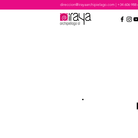
direccion@irayaarchipielago.com
|
+34 606 988 