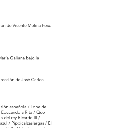
ón de Vicente Molina Foix.
ía Galiana bajo la
rección de José Carlos
pasión española / Lope de
 / Educando a Rita / Quo
del rey Ricardo III /
ul / Pippicalzaslargas / El