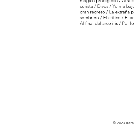
mágico prodigioso / Atraco 
corista / Divos / Yo me bajo
gran regreso / La extraña p
sombrero / El crítico / El a
Al final del arco iris / Por
© 2023 Irara