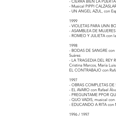
- CIERRA BIEN LA PUERTA c
- Musical PIPPI CALZASLAR
- UN ANGEL AZUL, con Esp
1999
- VIOLETAS PARA UNN BORBÓ
- ASAMBLEA DE MUJERES co
- ROMEO Y JULIETA con la 
1998
- BODAS DE SANGRE con Lol
Suárez.
- LA TRAGEDIA DEL REY RICA
Cristina Marcos, María Luis
EL CONTRABAJO con Rafae
1997
- OBRAS COMPLETAS DE SH
- EL AVARO con Rafael Álvar
- PREGUNTAME PPOR QUÉ B
- QUO VADIS, musical con J
- EDUCANDO A RITA con Na
1996 / 1997