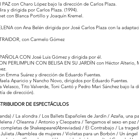
Z con Charo López bajo la dirección de Carlos Plaza.
 y dirigida por Carlos Plaza. (1994).
 con Blanca Portillo y Joaquín Kremel.
LENA con Ana Belén dirigida por José Carlos Plaza con la adaptaci
 TRAIDOR, con Carmelo Gómez
AÑOLA CON José Luis Gómez y dirigida por él.
 PERLIMPLIN CON BELISA EN SU JARDÍN con Héctor Alterio, Mar
mez.
n Emma Suárez y dirección de Eduardo Fuentes.
ela Aparicio y Nancho Novo, dirigidos por Eduardo Fuentes.
elasco, Tito Valverde, Toni Cantó y Pedro Mari Sánchez bajo la di
ía de dirección).
TRIBUIDOR DE ESPECTÁCULOS
randa) / La alondra / Los Ballets Españoles de Jardín / Azaña, una 
a Helena / Oleanna / Antonio y Cleopatra / Tengamos el sexo en paz
completas de Shakespeare(Abreviadas) / El Contrabajo / La tragedia 
ulieta /Asamblea de mujeres / Violetas para un Borbón / Un ángel az