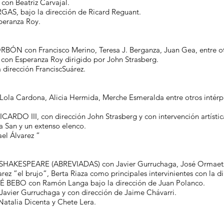
on Beatriz Carvajal.
GAS, bajo la dirección de Ricard Reguant.
eranza Roy.
N con Francisco Merino, Teresa J. Berganza, Juan Gea, entre ot
n Esperanza Roy dirigido por John Strasberg.
dirección FranciscSuárez.
a Cardona, Alicia Hermida, Merche Esmeralda entre otros intérpre
RDO III, con dirección John Strasberg y con intervención artístic
a San y un extenso elenco.
l Álvarez ”
AKESPEARE (ABREVIADAS) con Javier Gurruchaga, José Ormaetxe
ez ”el brujo”, Berta Riaza como principales intervinientes con la di
EBO con Ramón Langa bajo la dirección de Juan Polanco.
avier Gurruchaga y con dirección de Jaime Chávarri.
talia Dicenta y Chete Lera.