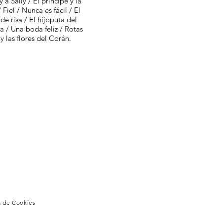
 Sally / El príncipe y la
Fiel / Nunca es fácil / El
e risa / El hijoputa del
sa / Una boda feliz / Rotas
y las flores del Corán.
a de Cookies