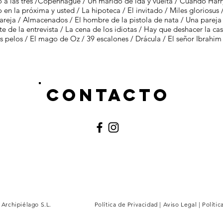
a las tres /Copenhague / Un marido de ida y vuelta / Cuando Harry a
 en la próxima y usted / La hipoteca / El invitado / Miles gloriosus / 
areja / Almacenados / El hombre de la pistola de nata / Una pareja d
rte de la entrevista / La cena de los idiotas / Hay que deshacer la ca
 los pelos / El mago de Oz / 39 escalones / Drácula / El señor Ibrahim 
contacto
 Archipiélago S.L.
Política de Privacidad
|
Aviso Legal
|
Polític