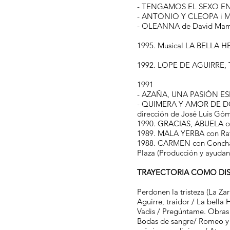
- TENGAMOS EL SEXO EN PA
- ANTONIO Y CLEOPA i Mira
- OLEANNA de David Mamet
1995. Musical LA BELLA HE
1992. LOPE DE AGUIRRE,
1991
- AZAÑA, UNA PASIÓN ESP
- QUIMERA Y AMOR DE DON
dirección de José Luis Gó
1990. GRACIAS, ABUELA co
1989. MALA YERBA con Rafa
1988. CARMEN con Concha V
Plaza (Producción y ayudant
TRAYECTORIA COMO DIS
Perdonen la tristeza (La Za
Aguirre, traidor / La bell
Vadis / Pregúntame. Obras 
Bodas de sangre/ Romeo y J